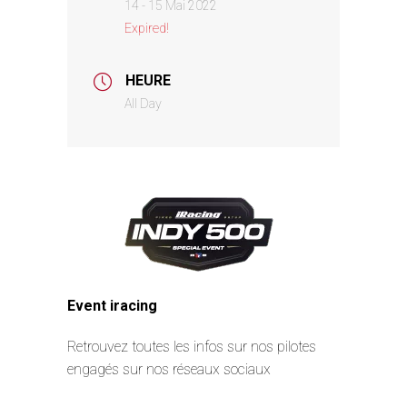
14 - 15 Mai 2022
Expired!
HEURE
All Day
Event iracing
Retrouvez toutes les infos sur nos pilotes
engagés sur nos réseaux sociaux