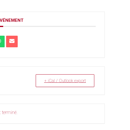
ÉVÉNEMENT
+ iCal / Outlook export
 terminé.