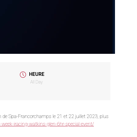
HEURE
All Day
h de Spa-Francorchamps le 21 et 22 juillet 2023, plus
-week-iracing-watkins-glen-6hr-special-event/