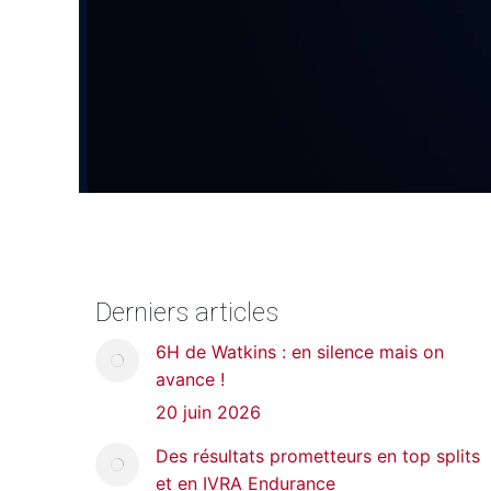
Derniers articles
6H de Watkins : en silence mais on
avance !
20 juin 2026
Des résultats prometteurs en top splits
et en IVRA Endurance