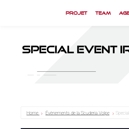
Projet
Team
Ag
Special Event 
Home
Évènements de la Scuderia Volpe
Specia