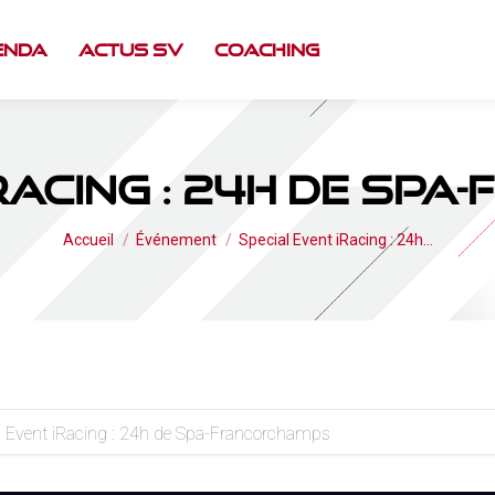
enda
Actus SV
Coaching
iRacing : 24h de Sp
Vous êtes ici :
Accueil
Événement
Special Event iRacing : 24h…
l Event iRacing : 24h de Spa-Francorchamps