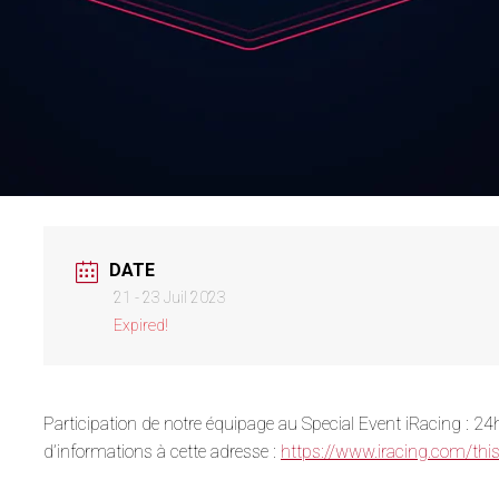
DATE
21 - 23 Juil 2023
Expired!
Participation de notre équipage au Special Event iRacing : 24
d’informations à cette adresse :
https://www.iracing.com/this