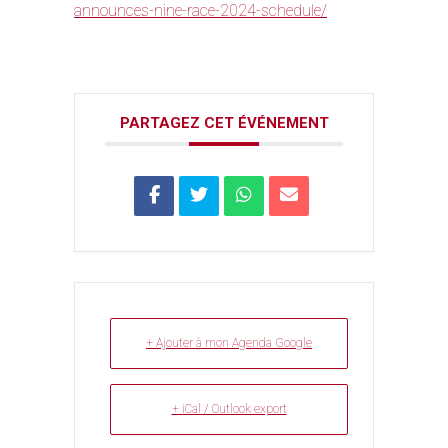
announces-nine-race-2024-schedule/
PARTAGEZ CET ÉVÉNEMENT
+ Ajouter à mon Agenda Google
+ iCal / Outlook export