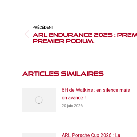
Navigation
article
PRÉCÉDENT
ARL Endurance 2025 : Prem
Article
premier podium.
précédent
:
Articles Similaires
6H de Watkins : en silence mais
on avance !
20 juin 2026
ARL Porsche Cup 2026 : La