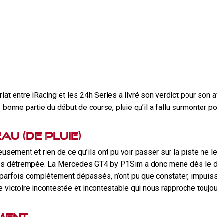
iat entre iRacing et les 24h Series a livré son verdict pour son 
bonne partie du début de course, pluie qu’il a fallu surmonter p
au (de pluie)
usement et rien de ce qu’ils ont pu voir passer sur la piste ne l
ers détrempée. La Mercedes GT4 by P1Sim a donc mené dès le déb
parfois complètement dépassés, n’ont pu que constater, impuissan
victoire incontestée et incontestable qui nous rapproche toujours
ment