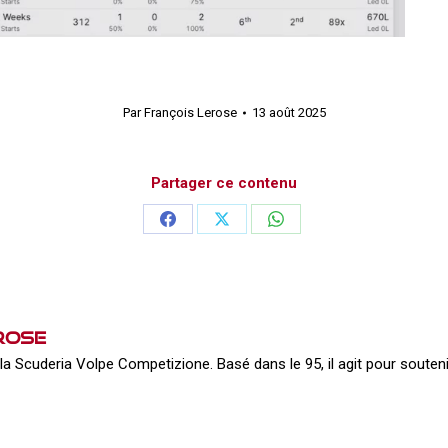
Par
François Lerose
13 août 2025
Partager ce contenu
Partager
Partager
Partager
sur
sur
sur
Facebook
X
WhatsApp
rose
la Scuderia Volpe Competizione. Basé dans le 95, il agit pour souteni