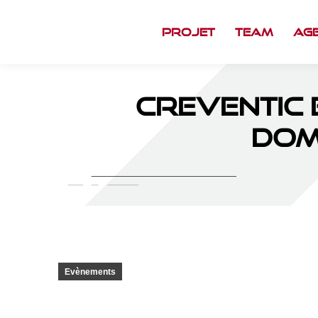
Projet
Team
Ag
Creventic 
dom
Evènements