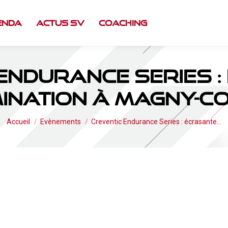
enda
Actus SV
Coaching
Endurance Series 
ination à Magny-C
Vous êtes ici :
Accueil
Evènements
Creventic Endurance Series : écrasante…