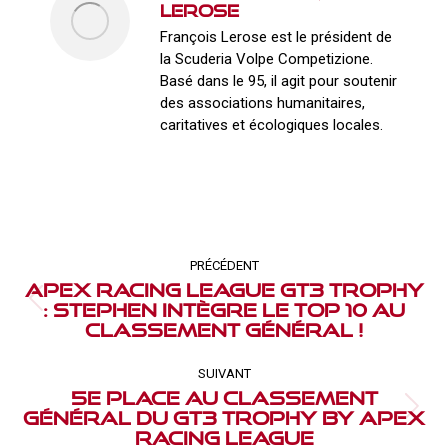
Lerose
François Lerose est le président de
la Scuderia Volpe Competizione.
Basé dans le 95, il agit pour soutenir
des associations humanitaires,
caritatives et écologiques locales.
Navigation
article
PRÉCÉDENT
Apex Racing League GT3 Trophy
: Stephen intègre le top 10 au
Article
classement général !
précédent
:
SUIVANT
5e place au classement
général du GT3 Trophy by Apex
Article
Racing League
suivant