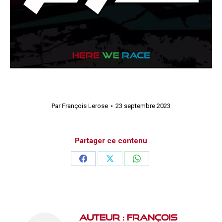
Par
François Lerose
23 septembre 2023
Partager ce contenu
Partager
Partager
Partager
sur
sur
sur
Facebook
X
WhatsApp
Auteur :
François